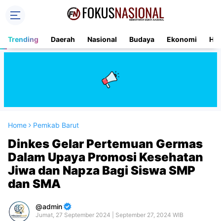
Trending
Daerah
Nasional
Budaya
Ekonomi
Hu
Home
Pemkab Barut
Dinkes Gelar Pertemuan Germas
Dalam Upaya Promosi Kesehatan
Jiwa dan Napza Bagi Siswa SMP
dan SMA
admin
Jumat, 27 September 2024 | September 27, 2024 WIB