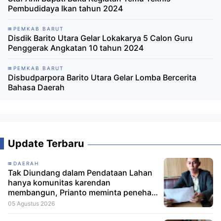
Pembudidaya Ikan tahun 2024
PEMKAB BARUT
Disdik Barito Utara Gelar Lokakarya 5 Calon Guru
Penggerak Angkatan 10 tahun 2024
PEMKAB BARUT
Disbudparpora Barito Utara Gelar Lomba Bercerita
Bahasa Daerah
Update Terbaru
DAERAH
Tak Diundang dalam Pendataan Lahan
hanya komunitas karendan
membangun, Prianto meminta penehat
hukum Layangkan Somasi dan Siapkan
05 Agustus 2026
Laporan ke Menteri