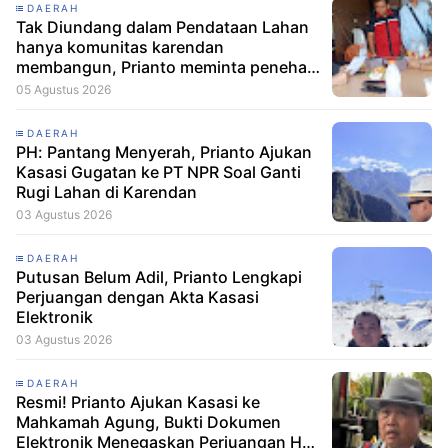
DAERAH
Tak Diundang dalam Pendataan Lahan
hanya komunitas karendan
membangun, Prianto meminta penehat
hukum Layangkan Somasi dan Siapkan
05 Agustus 2026
Laporan ke Menteri
DAERAH
PH: Pantang Menyerah, Prianto Ajukan
Kasasi Gugatan ke PT NPR Soal Ganti
Rugi Lahan di Karendan
03 Agustus 2026
DAERAH
Putusan Belum Adil, Prianto Lengkapi
Perjuangan dengan Akta Kasasi
Elektronik
03 Agustus 2026
DAERAH
Resmi! Prianto Ajukan Kasasi ke
Mahkamah Agung, Bukti Dokumen
Elektronik Menegaskan Perjuangan Hak