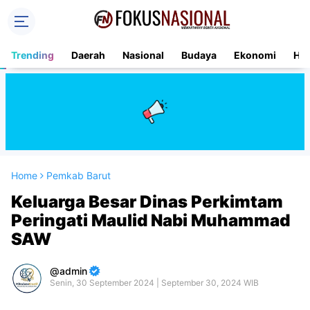
Trending
Daerah
Nasional
Budaya
Ekonomi
Hu
Home
Pemkab Barut
Keluarga Besar Dinas Perkimtam
Peringati Maulid Nabi Muhammad
SAW
admin
Senin, 30 September 2024 | September 30, 2024 WIB