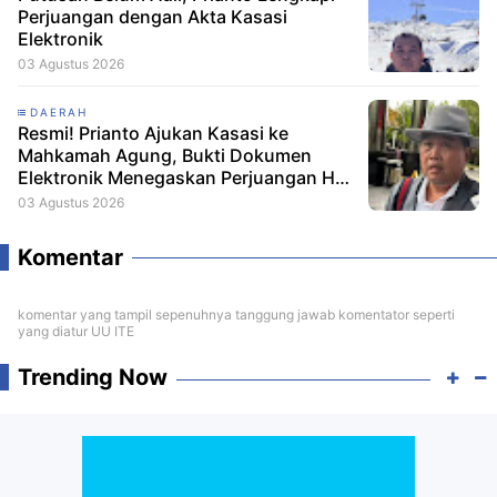
Perjuangan dengan Akta Kasasi
Elektronik
03 Agustus 2026
DAERAH
Resmi! Prianto Ajukan Kasasi ke
Mahkamah Agung, Bukti Dokumen
Elektronik Menegaskan Perjuangan Hak
Lahan
03 Agustus 2026
Komentar
komentar yang tampil sepenuhnya tanggung jawab komentator seperti
yang diatur UU ITE
Trending Now