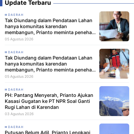
Update Terbaru
DAERAH
Tak Diundang dalam Pendataan Lahan
hanya komunitas karendan
membangun, Prianto meminta penehat
hukum Layangkan Somasi dan Siapkan
05 Agustus 2026
Laporan ke Menteri
DAERAH
Tak Diundang dalam Pendataan Lahan
hanya komunitas karendan
membangun, Prianto meminta penehat
hukum Layangkan Somasi dan Siapkan
05 Agustus 2026
Laporan ke Menteri
DAERAH
PH: Pantang Menyerah, Prianto Ajukan
Kasasi Gugatan ke PT NPR Soal Ganti
Rugi Lahan di Karendan
03 Agustus 2026
DAERAH
Putusan Belum Adil, Prianto Lengkapi